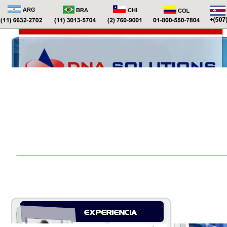
Pruebas de Paternidad por Análisis del ADN
¿Tienes Dudas?
Nosotros somos la solución
::
::
Pruebas de Paternidad
Pruebas de Gemelos
Pruebas de Parentesc